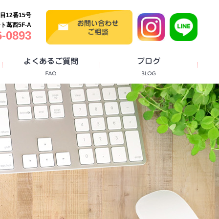
目12番15号
ト葛西5F-A
-0893